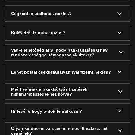
Cégként is utalhatok nektek?
Külföldről is tudok utalni?
Van-e lehetőség arra, hogy banki utalással havi
rendszerességgel támogassalak titeket?
Lehet postai csekkel/utalvánnyal fizetni nektek?
Miért vannak a bankkártyás fizetések
minimumösszegekhez kötve?
Hírlevélre hogy tudok feliratkozni?
Olyan kérdésem van, amire nincs itt válasz, mit
csináljak?