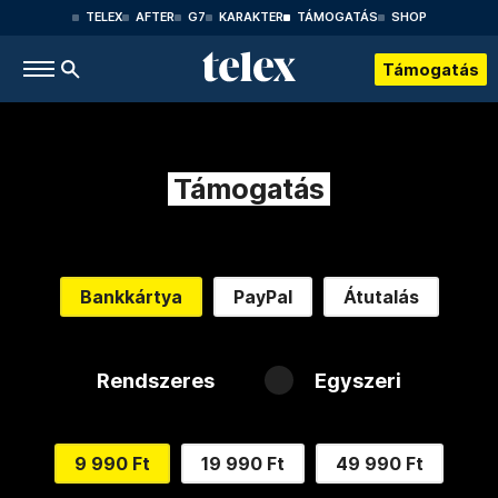
TELEX
AFTER
G7
KARAKTER
TÁMOGATÁS
SHOP
Támogatás
Támogatás
Bankkártya
PayPal
Átutalás
Rendszeres
Egyszeri
9 990 Ft
19 990 Ft
49 990 Ft