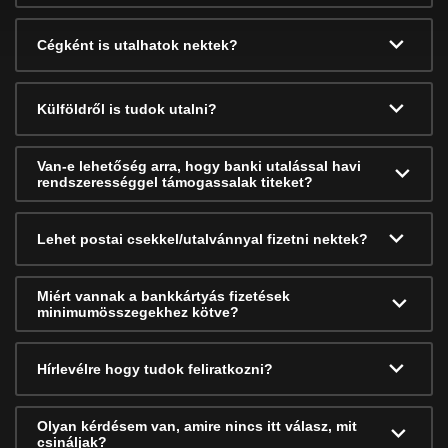
Cégként is utalhatok nektek?
Külföldről is tudok utalni?
Van-e lehetőség arra, hogy banki utalással havi
rendszerességgel támogassalak titeket?
Lehet postai csekkel/utalvánnyal fizetni nektek?
Miért vannak a bankkártyás fizetések
minimumösszegekhez kötve?
Hírlevélre hogy tudok feliratkozni?
Olyan kérdésem van, amire nincs itt válasz, mit
csináljak?