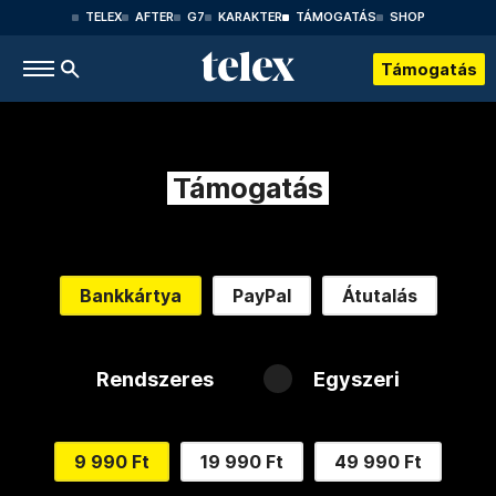
TELEX
AFTER
G7
KARAKTER
TÁMOGATÁS
SHOP
Támogatás
Támogatás
Bankkártya
PayPal
Átutalás
Rendszeres
Egyszeri
9 990 Ft
19 990 Ft
49 990 Ft