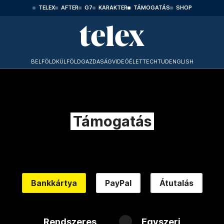
TELEX
AFTER
G7
KARAKTER
TÁMOGATÁS
SHOP
BELFÖLD
KÜLFÖLD
GAZDASÁG
VIDEÓ
ÉLET
TECHTUD
ENGLISH
Támogatás
Bankkártya
PayPal
Átutalás
Rendszeres
Egyszeri