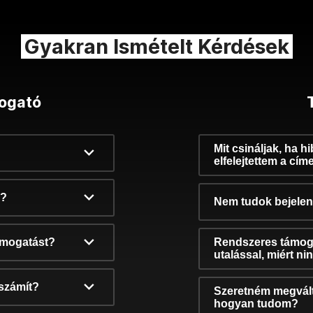
Gyakran Ismételt Kérdések
ogató
Mit csináljak, ha h
elfelejtettem a cím
k?
Nem tudok bejelent
támogatást?
Rendszeres támog
utalással, miért n
számít?
Szeretném megvált
hogyan tudom?