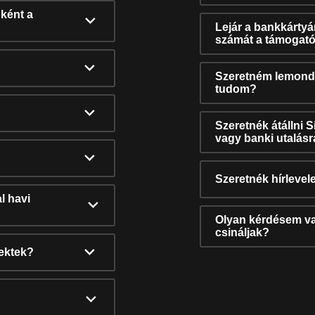
ként a
Lejár a bankkárty
számát a támogató
Szeretném lemonda
tudom?
Szeretnék átállni 
vagy banki utalás
Szeretnék hírlevele
l havi
Olyan kérdésem van
csináljak?
nektek?