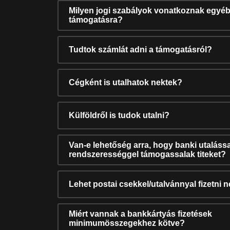
Milyen jogi szabályok vonatkoznak egyéb
támogatásra?
Tudtok számlát adni a támogatásról?
Cégként is utalhatok nektek?
Külföldről is tudok utalni?
Van-e lehetőség arra, hogy banki utalássa
rendszerességgel támogassalak titeket?
Lehet postai csekkel/utalvánnyal fizetni 
Miért vannak a bankkártyás fizetések
minimumösszegekhez kötve?