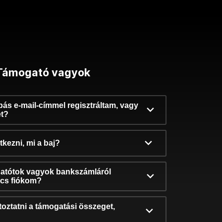
Támogató vagyok
ibás e-mail-címmel regisztráltam, vagy
et?
kezni, mi a baj?
atótok vagyok bankszámláról
incs fiókom?
oztatni a támogatási összeget,