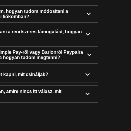
ám, hogyan tudom módosítani a
i fiókomban?
ni a rendszeres támogatást, hogyan
Simple Pay-ről vagy Barionról Paypalra
ra hogyan tudom megtenni?
t kapni, mit csináljak?
, amire nincs itt válasz, mit