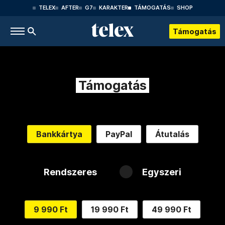
TELEX
AFTER
G7
KARAKTER
TÁMOGATÁS
SHOP
Támogatás
Támogatás
Bankkártya
PayPal
Átutalás
Rendszeres
Egyszeri
9 990 Ft
19 990 Ft
49 990 Ft