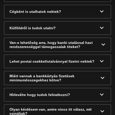
Cégként is utalhatok nektek?
Külföldről is tudok utalni?
Van-e lehetőség arra, hogy banki utalással havi
rendszerességgel támogassalak titeket?
Lehet postai csekkel/utalvánnyal fizetni nektek?
Miért vannak a bankkártyás fizetések
minimumösszegekhez kötve?
Hírlevélre hogy tudok feliratkozni?
Olyan kérdésem van, amire nincs itt válasz, mit
csináljak?