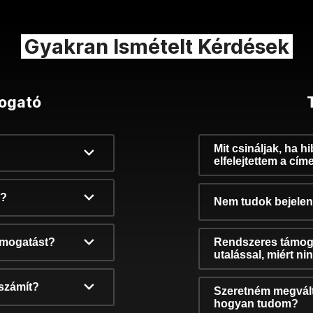
Gyakran Ismételt Kérdések
ogató
Mit csináljak, ha h
elfelejtettem a cím
k?
Nem tudok bejelent
támogatást?
Rendszeres támog
utalással, miért n
számít?
Szeretném megvált
hogyan tudom?