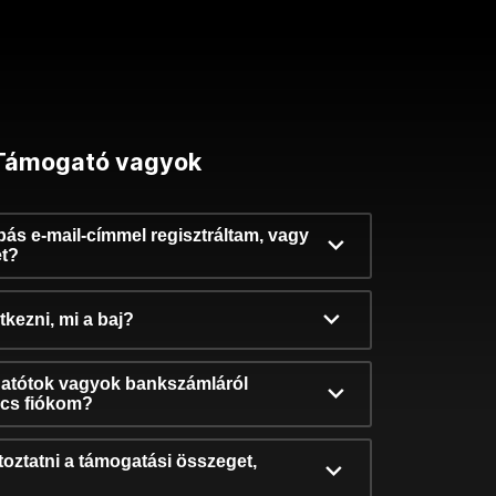
Támogató vagyok
ibás e-mail-címmel regisztráltam, vagy
et?
kezni, mi a baj?
atótok vagyok bankszámláról
incs fiókom?
oztatni a támogatási összeget,