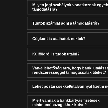
Milyen jogi szabályok vonatkoznak egyéb
támogatásra?
Tudtok számlát adni a támogatásról?
Cégként is utalhatok nektek?
Külföldről is tudok utalni?
Van-e lehetőség arra, hogy banki utalássa
rendszerességgel támogassalak titeket?
Lehet postai csekkel/utalvánnyal fizetni 
Miért vannak a bankkártyás fizetések
minimumösszegekhez kötve?