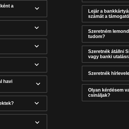
ként a
Lejár a bankkárty
számát a támogató
Szeretném lemonda
tudom?
Szeretnék átállni 
vagy banki utalás
Szeretnék hírlevele
l havi
Olyan kérdésem van
csináljak?
nektek?