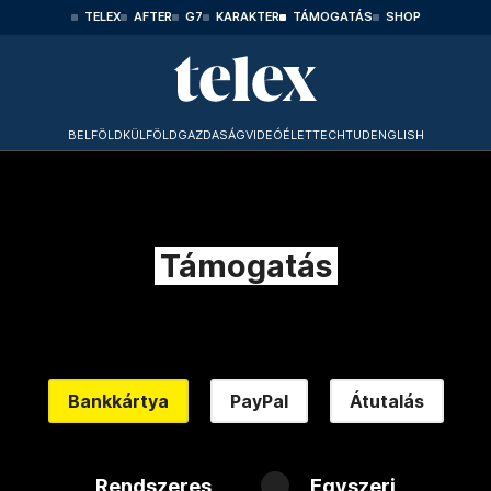
TELEX
AFTER
G7
KARAKTER
TÁMOGATÁS
SHOP
BELFÖLD
KÜLFÖLD
GAZDASÁG
VIDEÓ
ÉLET
TECHTUD
ENGLISH
Támogatás
Bankkártya
PayPal
Átutalás
Rendszeres
Egyszeri