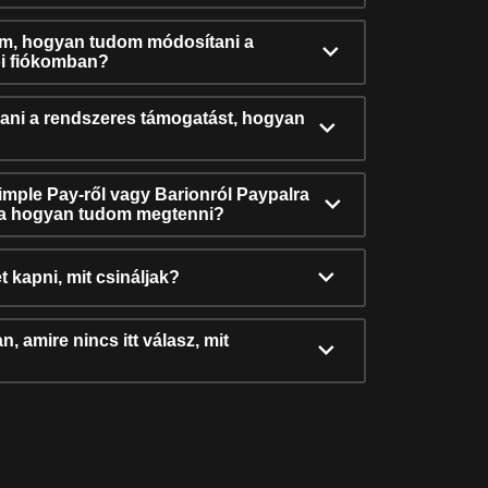
ám, hogyan tudom módosítani a
i fiókomban?
ni a rendszeres támogatást, hogyan
Simple Pay-ről vagy Barionról Paypalra
ra hogyan tudom megtenni?
t kapni, mit csináljak?
, amire nincs itt válasz, mit