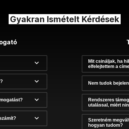
Gyakran Ismételt Kérdések
ogató
Mit csináljak, ha h
elfelejtettem a cím
k?
Nem tudok bejelent
támogatást?
Rendszeres támog
utalással, miért n
számít?
Szeretném megvált
hogyan tudom?