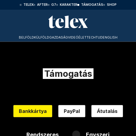
TELEX
AFTER
G7
KARAKTER
TÁMOGATÁS
SHOP
BELFÖLD
KÜLFÖLD
GAZDASÁG
VIDEÓ
ÉLET
TECHTUD
ENGLISH
Támogatás
Bankkártya
PayPal
Átutalás
Rendszeres
Egyszeri