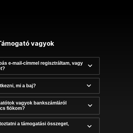
Támogató vagyok
ibás e-mail-címmel regisztráltam, vagy
et?
kezni, mi a baj?
atótok vagyok bankszámláról
incs fiókom?
oztatni a támogatási összeget,