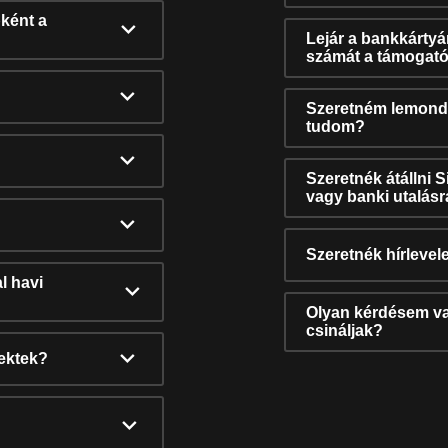
ként a
Lejár a bankkárty
számát a támogató
Szeretném lemonda
tudom?
Szeretnék átállni 
vagy banki utalás
Szeretnék hírlevele
l havi
Olyan kérdésem van
csináljak?
nektek?