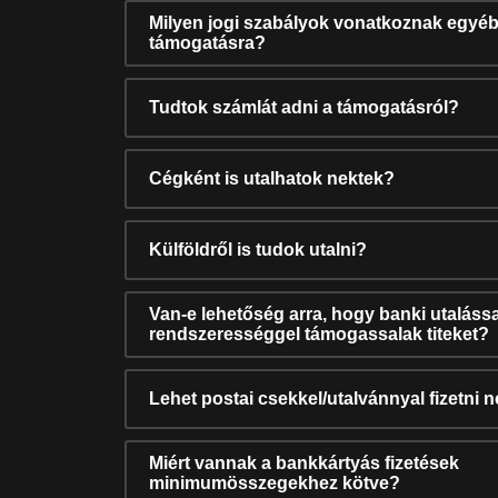
Milyen jogi szabályok vonatkoznak egyéb
támogatásra?
Tudtok számlát adni a támogatásról?
Cégként is utalhatok nektek?
Külföldről is tudok utalni?
Van-e lehetőség arra, hogy banki utalássa
rendszerességgel támogassalak titeket?
Lehet postai csekkel/utalvánnyal fizetni 
Miért vannak a bankkártyás fizetések
minimumösszegekhez kötve?