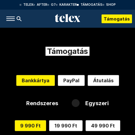
TELEX
AFTER
G7
KARAKTER
TÁMOGATÁS
SHOP
Támogatás
Támogatás
Bankkártya
PayPal
Átutalás
Rendszeres
Egyszeri
9 990 Ft
19 990 Ft
49 990 Ft