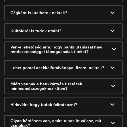
Cégként is utalhatok nektek?
Külföldről is tudok utalni?
Van-e lehetőség arra, hogy banki utalással havi
rendszerességgel támogassalak titeket?
Lehet postai csekkel/utalvánnyal fizetni nektek?
Miért vannak a bankkártyás fizetések
minimumösszegekhez kötve?
Hírlevélre hogy tudok feliratkozni?
Olyan kérdésem van, amire nincs itt válasz, mit
csináljak?