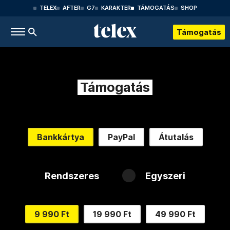
TELEX
AFTER
G7
KARAKTER
TÁMOGATÁS
SHOP
Támogatás
Támogatás
Bankkártya
PayPal
Átutalás
Rendszeres
Egyszeri
9 990 Ft
19 990 Ft
49 990 Ft