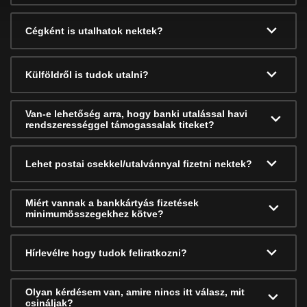
Cégként is utalhatok nektek?
Külföldről is tudok utalni?
Van-e lehetőség arra, hogy banki utalással havi
rendszerességgel támogassalak titeket?
Lehet postai csekkel/utalvánnyal fizetni nektek?
Miért vannak a bankkártyás fizetések
minimumösszegekhez kötve?
Hírlevélre hogy tudok feliratkozni?
Olyan kérdésem van, amire nincs itt válasz, mit
csináljak?