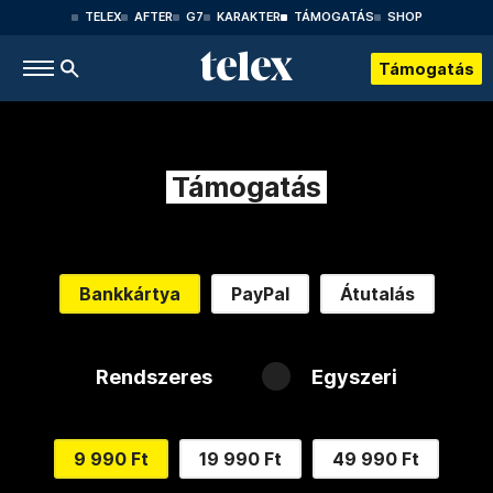
TELEX
AFTER
G7
KARAKTER
TÁMOGATÁS
SHOP
Támogatás
Támogatás
Bankkártya
PayPal
Átutalás
Rendszeres
Egyszeri
9 990 Ft
19 990 Ft
49 990 Ft