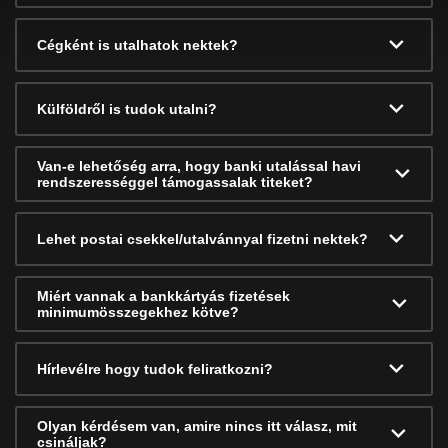
Cégként is utalhatok nektek?
Külföldről is tudok utalni?
Van-e lehetőség arra, hogy banki utalással havi
rendszerességgel támogassalak titeket?
Lehet postai csekkel/utalvánnyal fizetni nektek?
Miért vannak a bankkártyás fizetések
minimumösszegekhez kötve?
Hírlevélre hogy tudok feliratkozni?
Olyan kérdésem van, amire nincs itt válasz, mit
csináljak?