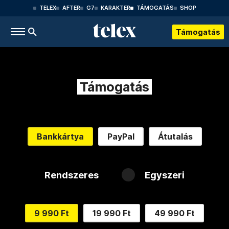
TELEX
AFTER
G7
KARAKTER
TÁMOGATÁS
SHOP
Támogatás
Támogatás
Bankkártya
PayPal
Átutalás
Rendszeres
Egyszeri
9 990 Ft
19 990 Ft
49 990 Ft