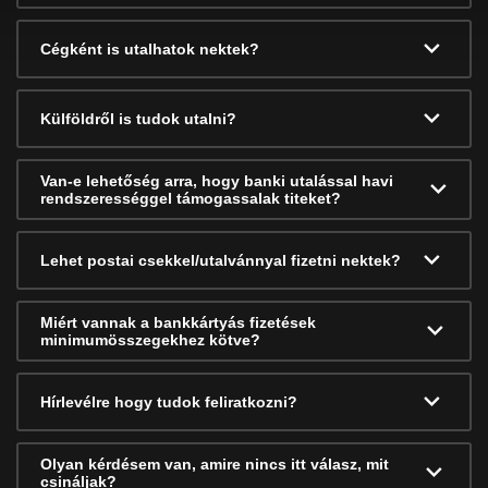
Cégként is utalhatok nektek?
Külföldről is tudok utalni?
Van-e lehetőség arra, hogy banki utalással havi
rendszerességgel támogassalak titeket?
Lehet postai csekkel/utalvánnyal fizetni nektek?
Miért vannak a bankkártyás fizetések
minimumösszegekhez kötve?
Hírlevélre hogy tudok feliratkozni?
Olyan kérdésem van, amire nincs itt válasz, mit
csináljak?