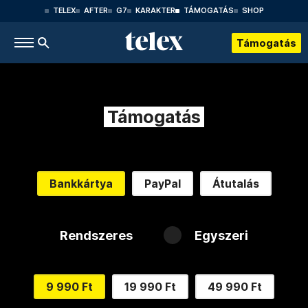
TELEX
AFTER
G7
KARAKTER
TÁMOGATÁS
SHOP
Támogatás
Támogatás
Bankkártya
PayPal
Átutalás
Rendszeres
Egyszeri
9 990 Ft
19 990 Ft
49 990 Ft