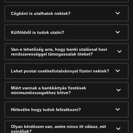
Cégként is utalhatok nektek?
Külföldről is tudok utalni?
Van-e lehetőség arra, hogy banki utalással havi
rendszerességgel támogassalak titeket?
Lehet postai csekkel/utalvánnyal fizetni nektek?
Miért vannak a bankkártyás fizetések
minimumösszegekhez kötve?
Hírlevélre hogy tudok feliratkozni?
Olyan kérdésem van, amire nincs itt válasz, mit
csináljak?