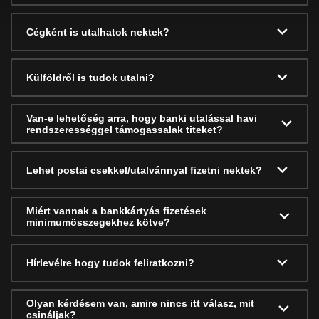
Cégként is utalhatok nektek?
Külföldről is tudok utalni?
Van-e lehetőség arra, hogy banki utalással havi
rendszerességgel támogassalak titeket?
Lehet postai csekkel/utalvánnyal fizetni nektek?
Miért vannak a bankkártyás fizetések
minimumösszegekhez kötve?
Hírlevélre hogy tudok feliratkozni?
Olyan kérdésem van, amire nincs itt válasz, mit
csináljak?