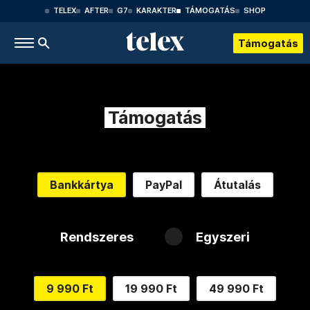
TELEX
AFTER
G7
KARAKTER
TÁMOGATÁS
SHOP
Támogatás
Támogatás
Bankkártya
PayPal
Átutalás
Rendszeres
Egyszeri
9 990 Ft
19 990 Ft
49 990 Ft