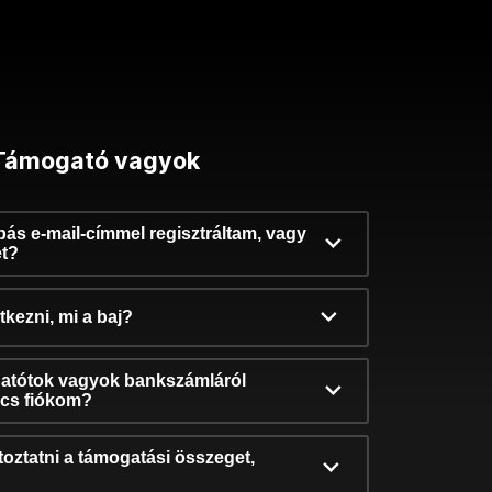
Támogató vagyok
ibás e-mail-címmel regisztráltam, vagy
et?
kezni, mi a baj?
atótok vagyok bankszámláról
incs fiókom?
oztatni a támogatási összeget,