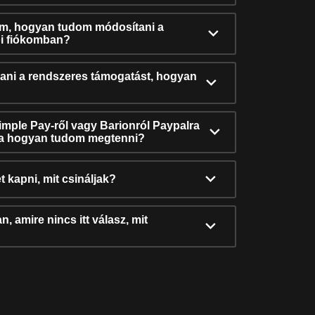
ám, hogyan tudom módosítani a
i fiókomban?
ni a rendszeres támogatást, hogyan
Simple Pay-ről vagy Barionról Paypalra
ra hogyan tudom megtenni?
t kapni, mit csináljak?
, amire nincs itt válasz, mit