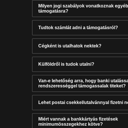
Milyen jogi szabályok vonatkoznak egyéb
támogatásra?
Tudtok számlát adni a támogatásról?
Cégként is utalhatok nektek?
Külföldről is tudok utalni?
Van-e lehetőség arra, hogy banki utalássa
rendszerességgel támogassalak titeket?
Lehet postai csekkel/utalvánnyal fizetni 
Miért vannak a bankkártyás fizetések
minimumösszegekhez kötve?