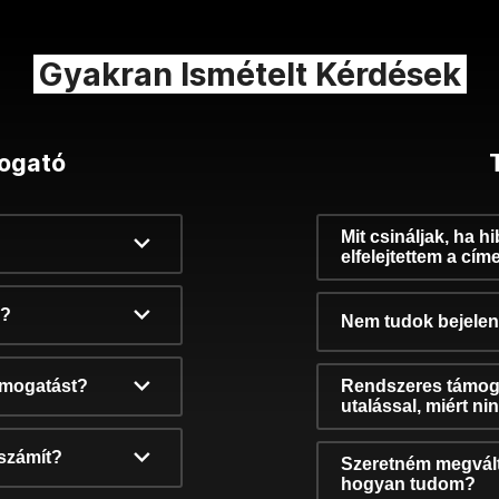
Gyakran Ismételt Kérdések
ogató
Mit csináljak, ha h
elfelejtettem a cím
k?
Nem tudok bejelent
támogatást?
Rendszeres támog
utalással, miért n
számít?
Szeretném megvált
hogyan tudom?