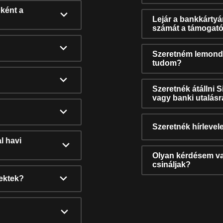
ként a
Lejár a bankkárty
számát a támogató
Szeretném lemonda
tudom?
Szeretnék átállni 
vagy banki utalás
Szeretnék hírlevele
l havi
Olyan kérdésem van
csináljak?
nektek?