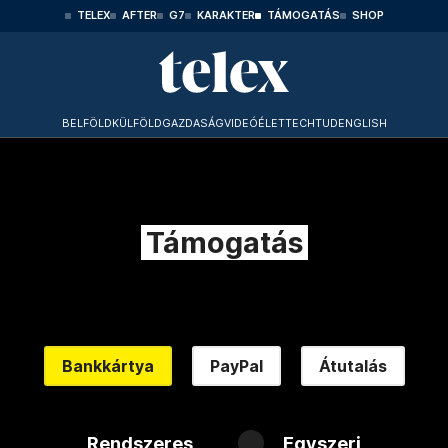
TELEX
AFTER
G7
KARAKTER
TÁMOGATÁS
SHOP
BELFÖLD
KÜLFÖLD
GAZDASÁG
VIDEÓ
ÉLET
TECHTUD
ENGLISH
Támogatás
Bankkártya
PayPal
Átutalás
Rendszeres
Egyszeri