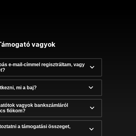
Támogató vagyok
ibás e-mail-címmel regisztráltam, vagy
et?
kezni, mi a baj?
atótok vagyok bankszámláról
incs fiókom?
oztatni a támogatási összeget,