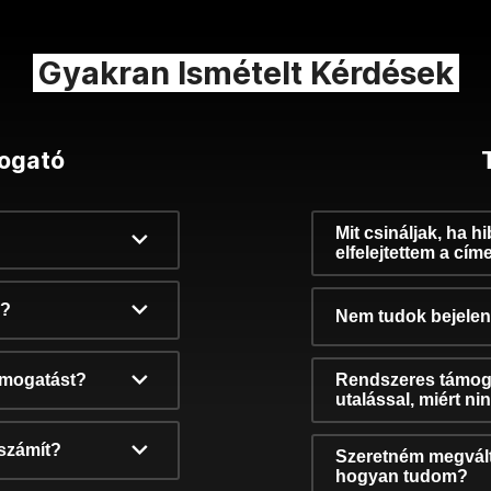
Gyakran Ismételt Kérdések
ogató
Mit csináljak, ha h
elfelejtettem a cím
k?
Nem tudok bejelent
támogatást?
Rendszeres támog
utalással, miért n
számít?
Szeretném megvált
hogyan tudom?