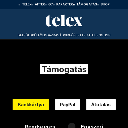
TELEX
AFTER
G7
KARAKTER
TÁMOGATÁS
SHOP
BELFÖLD
KÜLFÖLD
GAZDASÁG
VIDEÓ
ÉLET
TECHTUD
ENGLISH
Támogatás
Bankkártya
PayPal
Átutalás
Rendszeres
Egyszeri