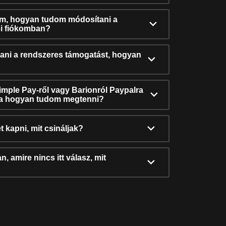
ám, hogyan tudom módosítani a
i fiókomban?
ni a rendszeres támogatást, hogyan
Simple Pay-ről vagy Barionról Paypalra
ra hogyan tudom megtenni?
t kapni, mit csináljak?
, amire nincs itt válasz, mit