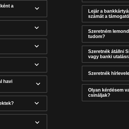
ként a
Lejár a bankkárty
számát a támogató
Szeretném lemonda
tudom?
Szeretnék átállni 
vagy banki utalás
Szeretnék hírlevele
l havi
Olyan kérdésem van
csináljak?
nektek?