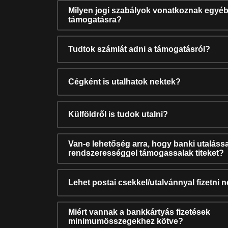
Milyen jogi szabályok vonatkoznak egyéb
támogatásra?
Tudtok számlát adni a támogatásról?
Cégként is utalhatok nektek?
Külföldről is tudok utalni?
Van-e lehetőség arra, hogy banki utalássa
rendszerességgel támogassalak titeket?
Lehet postai csekkel/utalvánnyal fizetni 
Miért vannak a bankkártyás fizetések
minimumösszegekhez kötve?