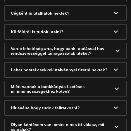
Cégként is utalhatok nektek?
Külföldről is tudok utalni?
Van-e lehetőség arra, hogy banki utalással havi
rendszerességgel támogassalak titeket?
Lehet postai csekkel/utalvánnyal fizetni nektek?
Miért vannak a bankkártyás fizetések
minimumösszegekhez kötve?
Hírlevélre hogy tudok feliratkozni?
Olyan kérdésem van, amire nincs itt válasz, mit
csináljak?