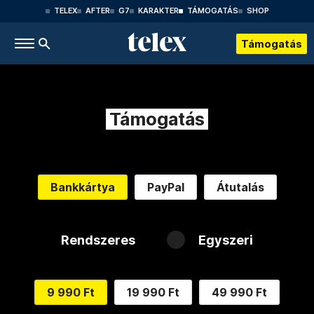
TELEX
AFTER
G7
KARAKTER
TÁMOGATÁS
SHOP
Támogatás
Támogatás
Bankkártya
PayPal
Átutalás
Rendszeres
Egyszeri
9 990 Ft
19 990 Ft
49 990 Ft