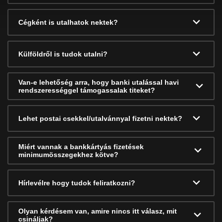
Cégként is utalhatok nektek?
Külföldről is tudok utalni?
Van-e lehetőség arra, hogy banki utalással havi
rendszerességgel támogassalak titeket?
Lehet postai csekkel/utalvánnyal fizetni nektek?
Miért vannak a bankkártyás fizetések
minimumösszegekhez kötve?
Hírlevélre hogy tudok feliratkozni?
Olyan kérdésem van, amire nincs itt válasz, mit
csináljak?