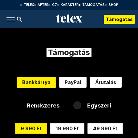
TELEX
AFTER
G7
KARAKTER
TÁMOGATÁS
SHOP
Támogatás
Támogatás
Bankkártya
PayPal
Átutalás
Rendszeres
Egyszeri
9 990 Ft
19 990 Ft
49 990 Ft