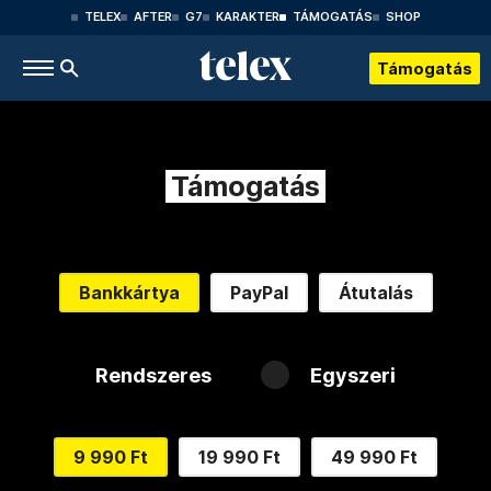
TELEX
AFTER
G7
KARAKTER
TÁMOGATÁS
SHOP
Támogatás
Támogatás
Bankkártya
PayPal
Átutalás
Rendszeres
Egyszeri
9 990 Ft
19 990 Ft
49 990 Ft