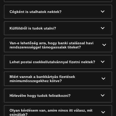
Cégként is utalhatok nektek?
Külföldről is tudok utalni?
Van-e lehetőség arra, hogy banki utalással havi
rendszerességgel támogassalak titeket?
Lehet postai csekkel/utalvánnyal fizetni nektek?
Miért vannak a bankkártyás fizetések
minimumösszegekhez kötve?
Hírlevélre hogy tudok feliratkozni?
Olyan kérdésem van, amire nincs itt válasz, mit
csináljak?