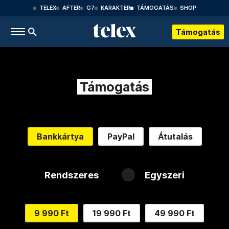
TELEX
AFTER
G7
KARAKTER
TÁMOGATÁS
SHOP
Támogatás
Támogatás
Bankkártya
PayPal
Átutalás
Rendszeres
Egyszeri
9 990 Ft
19 990 Ft
49 990 Ft