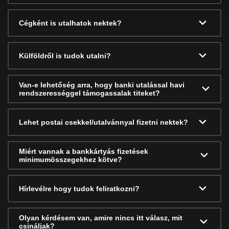
Cégként is utalhatok nektek?
Külföldről is tudok utalni?
Van-e lehetőség arra, hogy banki utalással havi
rendszerességgel támogassalak titeket?
Lehet postai csekkel/utalvánnyal fizetni nektek?
Miért vannak a bankkártyás fizetések
minimumösszegekhez kötve?
Hírlevélre hogy tudok feliratkozni?
Olyan kérdésem van, amire nincs itt válasz, mit
csináljak?