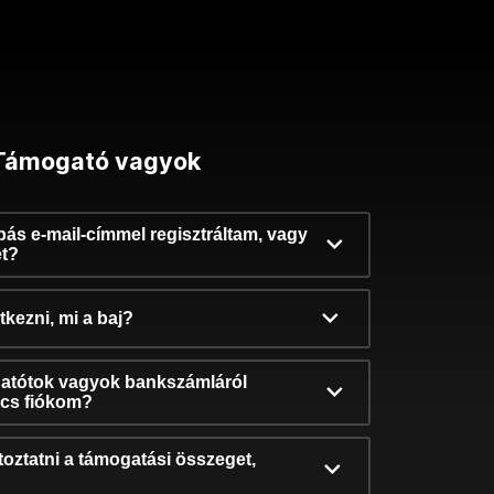
Támogató vagyok
ibás e-mail-címmel regisztráltam, vagy
et?
kezni, mi a baj?
atótok vagyok bankszámláról
incs fiókom?
oztatni a támogatási összeget,