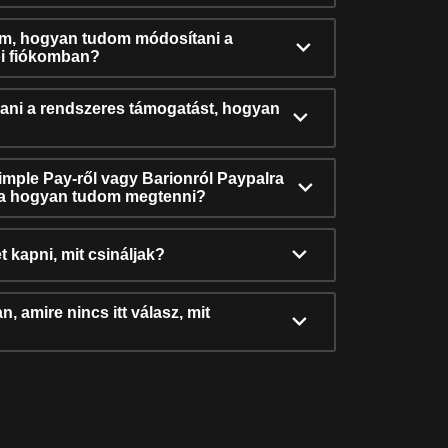
ám, hogyan tudom módosítani a
i fiókomban?
ni a rendszeres támogatást, hogyan
Simple Pay-ről vagy Barionról Paypalra
ra hogyan tudom megtenni?
t kapni, mit csináljak?
, amire nincs itt válasz, mit