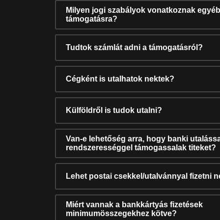
Milyen jogi szabályok vonatkoznak egyéb
támogatásra?
Tudtok számlát adni a támogatásról?
Cégként is utalhatok nektek?
Külföldről is tudok utalni?
Van-e lehetőség arra, hogy banki utalássa
rendszerességgel támogassalak titeket?
Lehet postai csekkel/utalvánnyal fizetni 
Miért vannak a bankkártyás fizetések
minimumösszegekhez kötve?