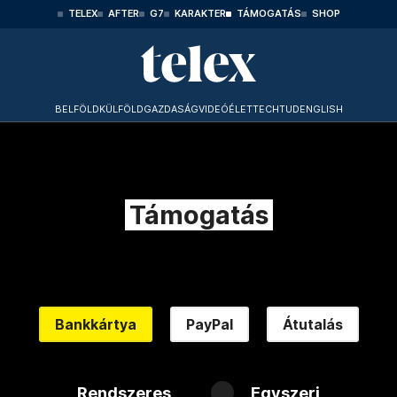
TELEX
AFTER
G7
KARAKTER
TÁMOGATÁS
SHOP
BELFÖLD
KÜLFÖLD
GAZDASÁG
VIDEÓ
ÉLET
TECHTUD
ENGLISH
Támogatás
Bankkártya
PayPal
Átutalás
Rendszeres
Egyszeri