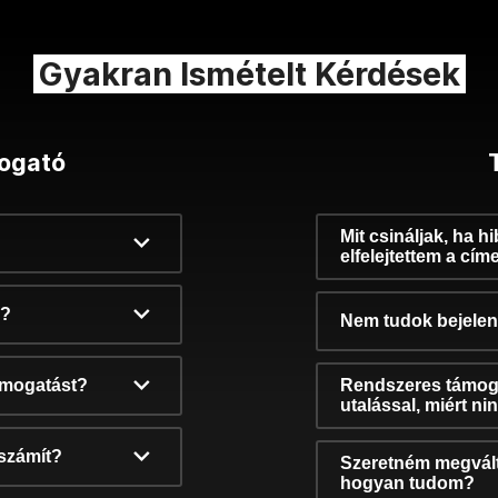
Gyakran Ismételt Kérdések
ogató
Mit csináljak, ha h
elfelejtettem a cím
k?
Nem tudok bejelent
támogatást?
Rendszeres támog
utalással, miért n
számít?
Szeretném megvált
hogyan tudom?