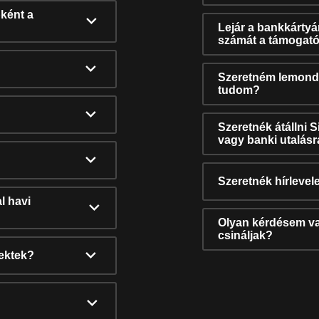
ként a
Lejár a bankkárty
számát a támogató
Szeretném lemonda
tudom?
Szeretnék átállni 
vagy banki utalás
Szeretnék hírlevele
l havi
Olyan kérdésem van
csináljak?
nektek?