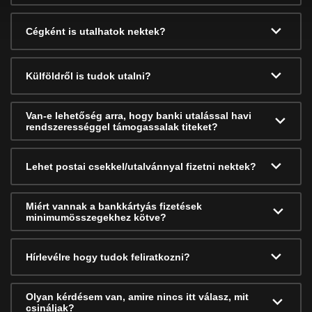
Cégként is utalhatok nektek?
Külföldről is tudok utalni?
Van-e lehetőség arra, hogy banki utalással havi
rendszerességgel támogassalak titeket?
Lehet postai csekkel/utalvánnyal fizetni nektek?
Miért vannak a bankkártyás fizetések
minimumösszegekhez kötve?
Hírlevélre hogy tudok feliratkozni?
Olyan kérdésem van, amire nincs itt válasz, mit
csináljak?