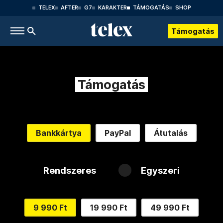
TELEX
AFTER
G7
KARAKTER
TÁMOGATÁS
SHOP
Támogatás
Támogatás
Bankkártya
PayPal
Átutalás
Rendszeres
Egyszeri
9 990 Ft
19 990 Ft
49 990 Ft