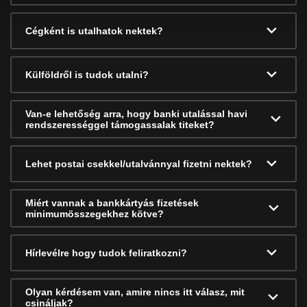
Cégként is utalhatok nektek?
Külföldről is tudok utalni?
Van-e lehetőség arra, hogy banki utalással havi
rendszerességgel támogassalak titeket?
Lehet postai csekkel/utalvánnyal fizetni nektek?
Miért vannak a bankkártyás fizetések
minimumösszegekhez kötve?
Hírlevélre hogy tudok feliratkozni?
Olyan kérdésem van, amire nincs itt válasz, mit
csináljak?