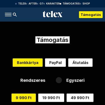
TELEX
AFTER
G7
KARAKTER
TÁMOGATÁS
SHOP
Támogatás
Támogatás
Bankkártya
PayPal
Átutalás
Rendszeres
Egyszeri
9 990 Ft
19 990 Ft
49 990 Ft