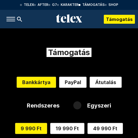
TELEX
AFTER
G7
KARAKTER
TÁMOGATÁS
SHOP
Támogatás
Támogatás
Bankkártya
PayPal
Átutalás
Rendszeres
Egyszeri
9 990 Ft
19 990 Ft
49 990 Ft