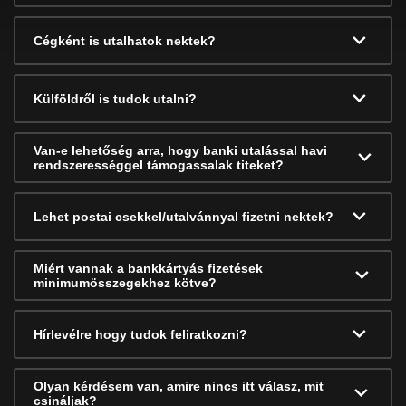
Cégként is utalhatok nektek?
Külföldről is tudok utalni?
Van-e lehetőség arra, hogy banki utalással havi
rendszerességgel támogassalak titeket?
Lehet postai csekkel/utalvánnyal fizetni nektek?
Miért vannak a bankkártyás fizetések
minimumösszegekhez kötve?
Hírlevélre hogy tudok feliratkozni?
Olyan kérdésem van, amire nincs itt válasz, mit
csináljak?