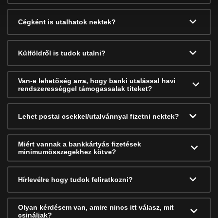
Cégként is utalhatok nektek?
Külföldről is tudok utalni?
Van-e lehetőség arra, hogy banki utalással havi
rendszerességgel támogassalak titeket?
Lehet postai csekkel/utalvánnyal fizetni nektek?
Miért vannak a bankkártyás fizetések
minimumösszegekhez kötve?
Hírlevélre hogy tudok feliratkozni?
Olyan kérdésem van, amire nincs itt válasz, mit
csináljak?