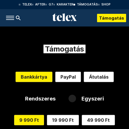
TELEX
AFTER
G7
KARAKTER
TÁMOGATÁS
SHOP
Támogatás
Támogatás
Bankkártya
PayPal
Átutalás
Rendszeres
Egyszeri
9 990 Ft
19 990 Ft
49 990 Ft