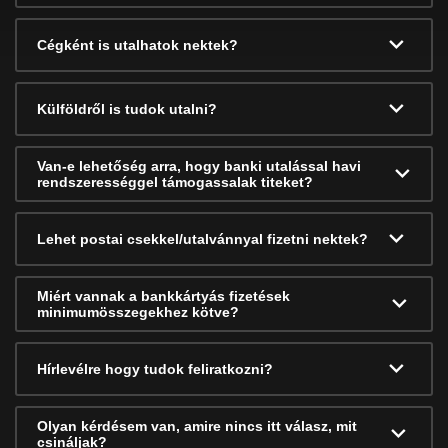
Cégként is utalhatok nektek?
Külföldről is tudok utalni?
Van-e lehetőség arra, hogy banki utalással havi
rendszerességgel támogassalak titeket?
Lehet postai csekkel/utalvánnyal fizetni nektek?
Miért vannak a bankkártyás fizetések
minimumösszegekhez kötve?
Hírlevélre hogy tudok feliratkozni?
Olyan kérdésem van, amire nincs itt válasz, mit
csináljak?