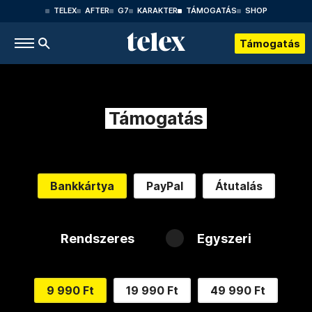
TELEX
AFTER
G7
KARAKTER
TÁMOGATÁS
SHOP
Támogatás
Támogatás
Bankkártya
PayPal
Átutalás
Rendszeres
Egyszeri
9 990 Ft
19 990 Ft
49 990 Ft