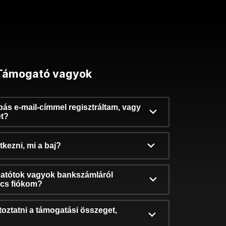
Támogató vagyok
ibás e-mail-címmel regisztráltam, vagy
et?
kezni, mi a baj?
atótok vagyok bankszámláról
incs fiókom?
oztatni a támogatási összeget,