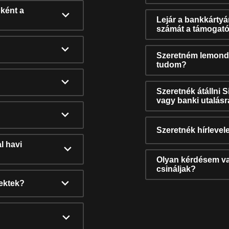
ként a
Lejár a bankkárty
számát a támogató
Szeretném lemonda
tudom?
Szeretnék átállni 
vagy banki utalás
Szeretnék hírlevele
l havi
Olyan kérdésem van
csináljak?
nektek?