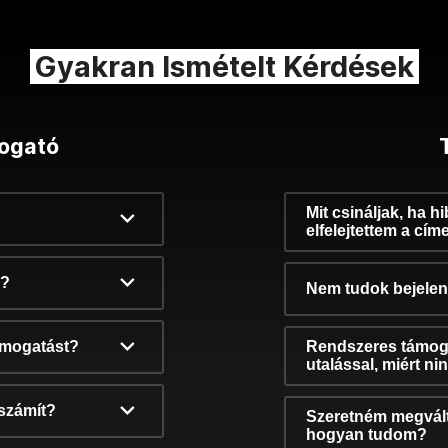
Gyakran Ismételt Kérdések
ogató
Mit csináljak, ha h
elfelejtettem a cím
k?
Nem tudok bejelent
támogatást?
Rendszeres támog
utalással, miért n
számít?
Szeretném megvált
hogyan tudom?