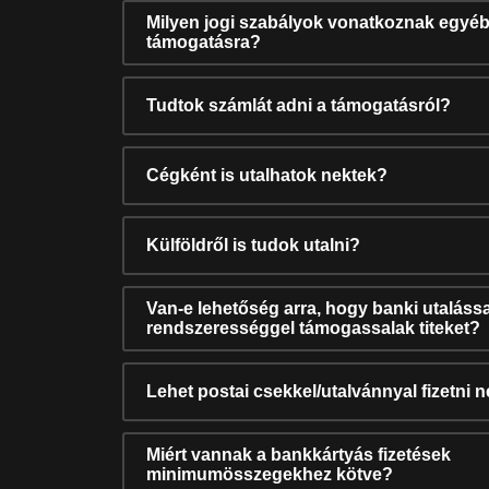
Milyen jogi szabályok vonatkoznak egyéb
támogatásra?
Tudtok számlát adni a támogatásról?
Cégként is utalhatok nektek?
Külföldről is tudok utalni?
Van-e lehetőség arra, hogy banki utalássa
rendszerességgel támogassalak titeket?
Lehet postai csekkel/utalvánnyal fizetni 
Miért vannak a bankkártyás fizetések
minimumösszegekhez kötve?