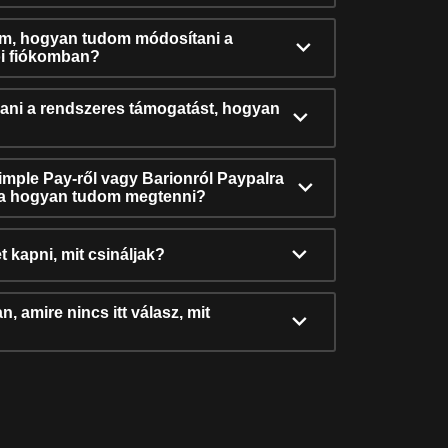
ám, hogyan tudom módosítani a
i fiókomban?
ni a rendszeres támogatást, hogyan
Simple Pay-ről vagy Barionról Paypalra
ra hogyan tudom megtenni?
t kapni, mit csináljak?
, amire nincs itt válasz, mit