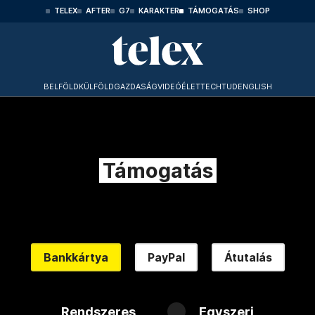
TELEX
AFTER
G7
KARAKTER
TÁMOGATÁS
SHOP
BELFÖLD
KÜLFÖLD
GAZDASÁG
VIDEÓ
ÉLET
TECHTUD
ENGLISH
Támogatás
Bankkártya
PayPal
Átutalás
Rendszeres
Egyszeri