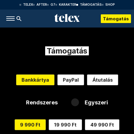
TELEX
AFTER
G7
KARAKTER
TÁMOGATÁS
SHOP
Támogatás
Támogatás
Bankkártya
PayPal
Átutalás
Rendszeres
Egyszeri
9 990 Ft
19 990 Ft
49 990 Ft