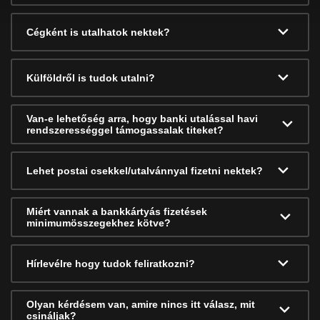
Cégként is utalhatok nektek?
Külföldről is tudok utalni?
Van-e lehetőség arra, hogy banki utalással havi
rendszerességgel támogassalak titeket?
Lehet postai csekkel/utalvánnyal fizetni nektek?
Miért vannak a bankkártyás fizetések
minimumösszegekhez kötve?
Hírlevélre hogy tudok feliratkozni?
Olyan kérdésem van, amire nincs itt válasz, mit
csináljak?