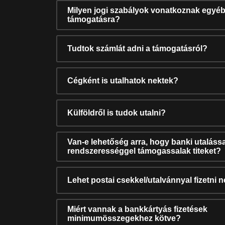
Milyen jogi szabályok vonatkoznak egyéb
támogatásra?
Tudtok számlát adni a támogatásról?
Cégként is utalhatok nektek?
Külföldről is tudok utalni?
Van-e lehetőség arra, hogy banki utalássa
rendszerességgel támogassalak titeket?
Lehet postai csekkel/utalvánnyal fizetni 
Miért vannak a bankkártyás fizetések
minimumösszegekhez kötve?