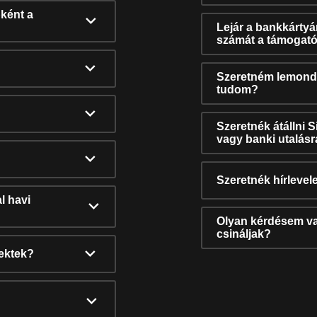
ként a
Lejár a bankkárty
számát a támogató
Szeretném lemonda
tudom?
Szeretnék átállni 
vagy banki utalás
Szeretnék hírlevele
l havi
Olyan kérdésem van
csináljak?
nektek?