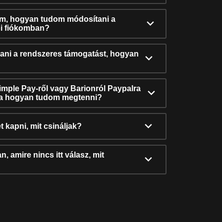
ám, hogyan tudom módosítani a
i fiókomban?
ni a rendszeres támogatást, hogyan
Simple Pay-ről vagy Barionról Paypalra
ra hogyan tudom megtenni?
t kapni, mit csináljak?
, amire nincs itt válasz, mit