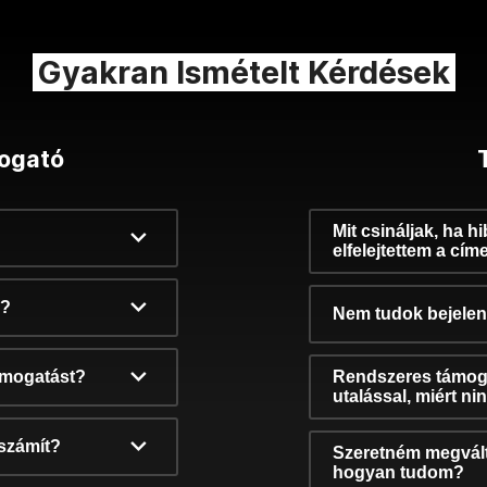
Gyakran Ismételt Kérdések
ogató
Mit csináljak, ha h
elfelejtettem a cím
k?
Nem tudok bejelent
támogatást?
Rendszeres támog
utalással, miért n
számít?
Szeretném megvált
hogyan tudom?