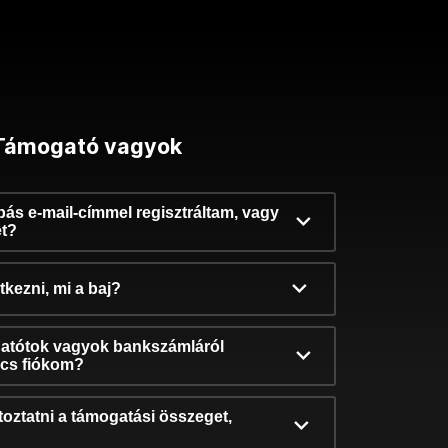
Támogató vagyok
ibás e-mail-címmel regisztráltam, vagy
et?
kezni, mi a baj?
atótok vagyok bankszámláról
incs fiókom?
oztatni a támogatási összeget,