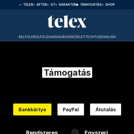
TELEX
AFTER
G7
KARAKTER
TÁMOGATÁS
SHOP
BELFÖLD
KÜLFÖLD
GAZDASÁG
VIDEÓ
ÉLET
TECHTUD
ENGLISH
Támogatás
Bankkártya
PayPal
Átutalás
Rendszeres
Egyszeri