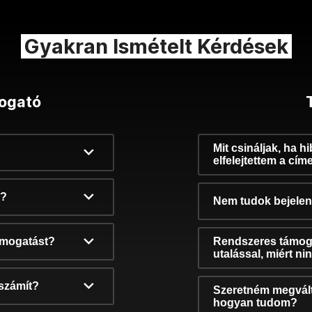
Gyakran Ismételt Kérdések
ogató
Mit csináljak, ha h
elfelejtettem a cím
k?
Nem tudok bejelent
támogatást?
Rendszeres támog
utalással, miért n
számít?
Szeretném megvált
hogyan tudom?