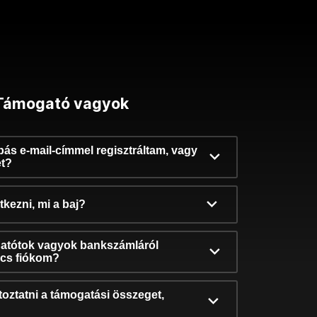
Támogató vagyok
ibás e-mail-címmel regisztráltam, vagy
et?
kezni, mi a baj?
atótok vagyok bankszámláról
incs fiókom?
oztatni a támogatási összeget,