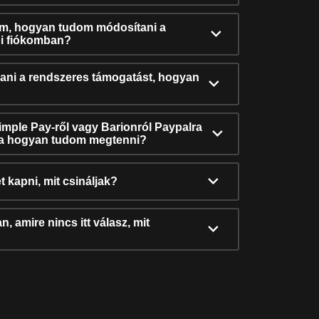
ám, hogyan tudom módosítani a
i fiókomban?
ni a rendszeres támogatást, hogyan
Simple Pay-ről vagy Barionról Paypalra
ra hogyan tudom megtenni?
t kapni, mit csináljak?
, amire nincs itt válasz, mit