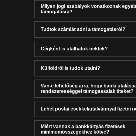
Milyen jogi szabályok vonatkoznak egyéb
támogatásra?
Tudtok számlát adni a támogatásról?
Cégként is utalhatok nektek?
Külföldről is tudok utalni?
Van-e lehetőség arra, hogy banki utalássa
rendszerességgel támogassalak titeket?
Lehet postai csekkel/utalvánnyal fizetni 
Miért vannak a bankkártyás fizetések
minimumösszegekhez kötve?