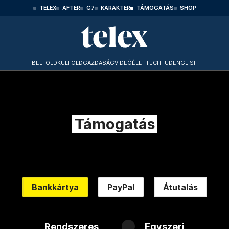
TELEX
AFTER
G7
KARAKTER
TÁMOGATÁS
SHOP
BELFÖLD
KÜLFÖLD
GAZDASÁG
VIDEÓ
ÉLET
TECHTUD
ENGLISH
Támogatás
Bankkártya
PayPal
Átutalás
Rendszeres
Egyszeri