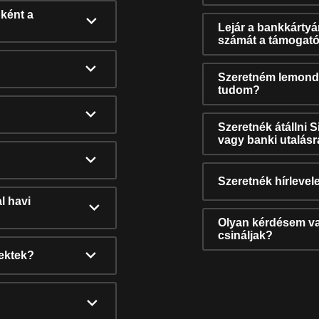
ként a
Lejár a bankkárty
számát a támogató
Szeretném lemonda
tudom?
Szeretnék átállni 
vagy banki utalás
Szeretnék hírlevele
l havi
Olyan kérdésem van
csináljak?
nektek?