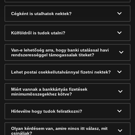
Cégként is utalhatok nektek?
Külföldről is tudok utalni?
Van-e lehetőség arra, hogy banki utalással havi
rendszerességgel támogassalak titeket?
Lehet postai csekkel/utalvánnyal fizetni nektek?
Miért vannak a bankkártyás fizetések
minimumösszegekhez kötve?
Hírlevélre hogy tudok feliratkozni?
Olyan kérdésem van, amire nincs itt válasz, mit
csináljak?