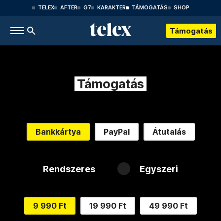
TELEX
AFTER
G7
KARAKTER
TÁMOGATÁS
SHOP
Támogatás
Támogatás
Bankkártya
PayPal
Átutalás
Rendszeres
Egyszeri
9 990 Ft
19 990 Ft
49 990 Ft