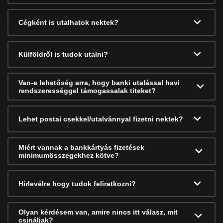
Cégként is utalhatok nektek?
Külföldről is tudok utalni?
Van-e lehetőség arra, hogy banki utalással havi
rendszerességgel támogassalak titeket?
Lehet postai csekkel/utalvánnyal fizetni nektek?
Miért vannak a bankkártyás fizetések
minimumösszegekhez kötve?
Hírlevélre hogy tudok feliratkozni?
Olyan kérdésem van, amire nincs itt válasz, mit
csináljak?