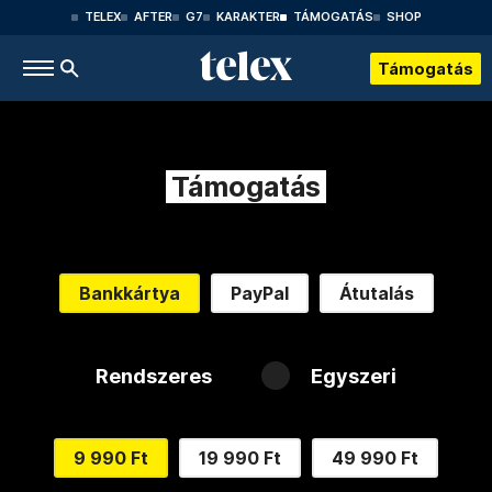
TELEX
AFTER
G7
KARAKTER
TÁMOGATÁS
SHOP
Támogatás
Támogatás
Bankkártya
PayPal
Átutalás
Rendszeres
Egyszeri
9 990 Ft
19 990 Ft
49 990 Ft