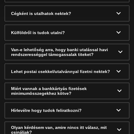
Cégként is utalhatok nektek?
Külföldről is tudok utalni?
Van-e lehetőség arra, hogy banki utalással havi
rendszerességgel támogassalak titeket?
Lehet postai csekkel/utalvánnyal fizetni nektek?
Miért vannak a bankkártyás fizetések
minimumösszegekhez kötve?
Hírlevélre hogy tudok feliratkozni?
Olyan kérdésem van, amire nincs itt válasz, mit
csináljak?