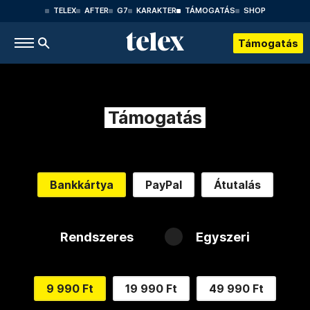
TELEX
AFTER
G7
KARAKTER
TÁMOGATÁS
SHOP
Támogatás
Támogatás
Bankkártya
PayPal
Átutalás
Rendszeres
Egyszeri
9 990 Ft
19 990 Ft
49 990 Ft