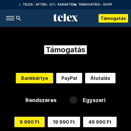
TELEX
AFTER
G7
KARAKTER
TÁMOGATÁS
SHOP
Támogatás
Támogatás
Bankkártya
PayPal
Átutalás
Rendszeres
Egyszeri
9 990 Ft
19 990 Ft
49 990 Ft