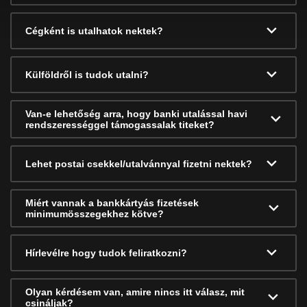
Cégként is utalhatok nektek?
Külföldről is tudok utalni?
Van-e lehetőség arra, hogy banki utalással havi
rendszerességgel támogassalak titeket?
Lehet postai csekkel/utalvánnyal fizetni nektek?
Miért vannak a bankkártyás fizetések
minimumösszegekhez kötve?
Hírlevélre hogy tudok feliratkozni?
Olyan kérdésem van, amire nincs itt válasz, mit
csináljak?