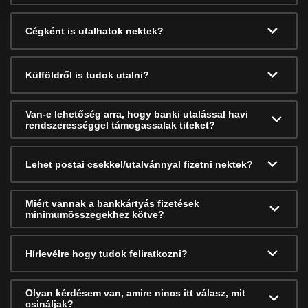
Cégként is utalhatok nektek?
Külföldről is tudok utalni?
Van-e lehetőség arra, hogy banki utalással havi
rendszerességgel támogassalak titeket?
Lehet postai csekkel/utalvánnyal fizetni nektek?
Miért vannak a bankkártyás fizetések
minimumösszegekhez kötve?
Hírlevélre hogy tudok feliratkozni?
Olyan kérdésem van, amire nincs itt válasz, mit
csináljak?