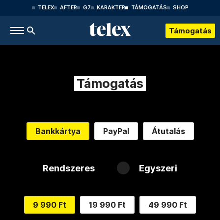
TELEX
AFTER
G7
KARAKTER
TÁMOGATÁS
SHOP
Támogatás
Támogatás
Bankkártya
PayPal
Átutalás
Rendszeres
Egyszeri
9 990 Ft
19 990 Ft
49 990 Ft