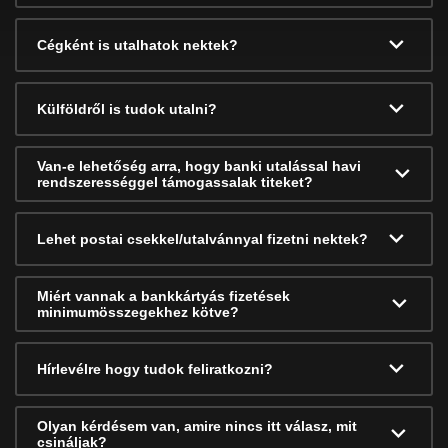
Cégként is utalhatok nektek?
Külföldről is tudok utalni?
Van-e lehetőség arra, hogy banki utalással havi
rendszerességgel támogassalak titeket?
Lehet postai csekkel/utalvánnyal fizetni nektek?
Miért vannak a bankkártyás fizetések
minimumösszegekhez kötve?
Hírlevélre hogy tudok feliratkozni?
Olyan kérdésem van, amire nincs itt válasz, mit
csináljak?