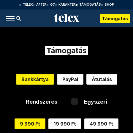
TELEX
AFTER
G7
KARAKTER
TÁMOGATÁS
SHOP
Támogatás
Támogatás
Bankkártya
PayPal
Átutalás
Rendszeres
Egyszeri
9 990 Ft
19 990 Ft
49 990 Ft