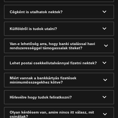
Cégként is utalhatok nektek?
Külföldről is tudok utalni?
Van-e lehetőség arra, hogy banki utalással havi
rendszerességgel támogassalak titeket?
Lehet postai csekkel/utalvánnyal fizetni nektek?
Miért vannak a bankkártyás fizetések
minimumösszegekhez kötve?
Hírlevélre hogy tudok feliratkozni?
Olyan kérdésem van, amire nincs itt válasz, mit
csináljak?