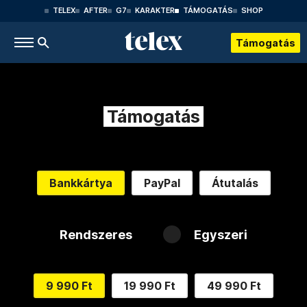
TELEX
AFTER
G7
KARAKTER
TÁMOGATÁS
SHOP
Támogatás
Támogatás
Bankkártya
PayPal
Átutalás
Rendszeres
Egyszeri
9 990 Ft
19 990 Ft
49 990 Ft