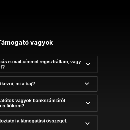
Támogató vagyok
ibás e-mail-címmel regisztráltam, vagy
et?
kezni, mi a baj?
atótok vagyok bankszámláról
incs fiókom?
oztatni a támogatási összeget,