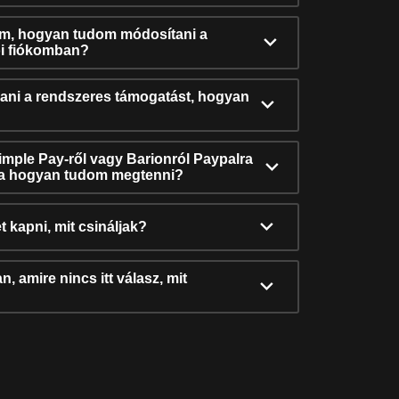
ám, hogyan tudom módosítani a
i fiókomban?
ni a rendszeres támogatást, hogyan
Simple Pay-ről vagy Barionról Paypalra
ra hogyan tudom megtenni?
t kapni, mit csináljak?
, amire nincs itt válasz, mit