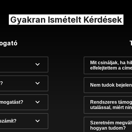
Gyakran Ismételt Kérdések
ogató
Mit csináljak, ha h
elfelejtettem a cím
k?
Nem tudok bejelent
támogatást?
Rendszeres támog
utalással, miért n
számít?
Szeretném megvált
hogyan tudom?