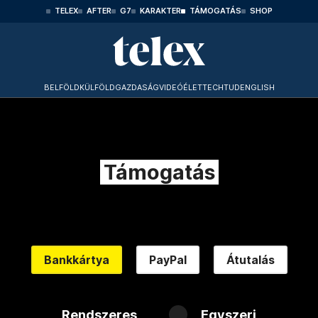
TELEX
AFTER
G7
KARAKTER
TÁMOGATÁS
SHOP
BELFÖLD
KÜLFÖLD
GAZDASÁG
VIDEÓ
ÉLET
TECHTUD
ENGLISH
Támogatás
Bankkártya
PayPal
Átutalás
Rendszeres
Egyszeri