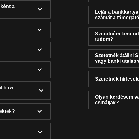
ként a
Lejár a bankkárty
számát a támogató
Szeretném lemonda
tudom?
Szeretnék átállni 
vagy banki utalás
Szeretnék hírlevele
l havi
Olyan kérdésem van
csináljak?
nektek?