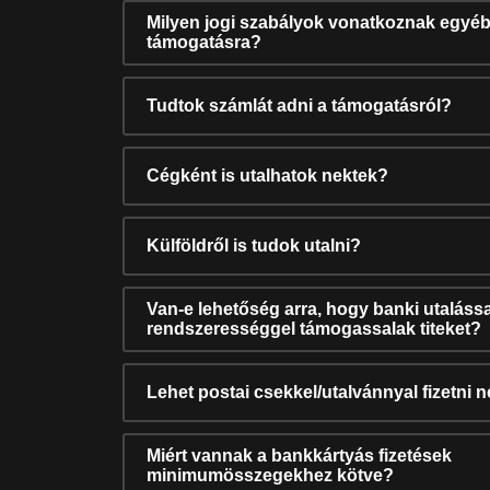
Milyen jogi szabályok vonatkoznak egyéb
támogatásra?
Tudtok számlát adni a támogatásról?
Cégként is utalhatok nektek?
Külföldről is tudok utalni?
Van-e lehetőség arra, hogy banki utalássa
rendszerességgel támogassalak titeket?
Lehet postai csekkel/utalvánnyal fizetni 
Miért vannak a bankkártyás fizetések
minimumösszegekhez kötve?