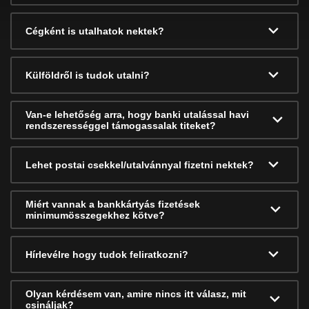
Cégként is utalhatok nektek?
Külföldről is tudok utalni?
Van-e lehetőség arra, hogy banki utalással havi
rendszerességgel támogassalak titeket?
Lehet postai csekkel/utalvánnyal fizetni nektek?
Miért vannak a bankkártyás fizetések
minimumösszegekhez kötve?
Hírlevélre hogy tudok feliratkozni?
Olyan kérdésem van, amire nincs itt válasz, mit
csináljak?