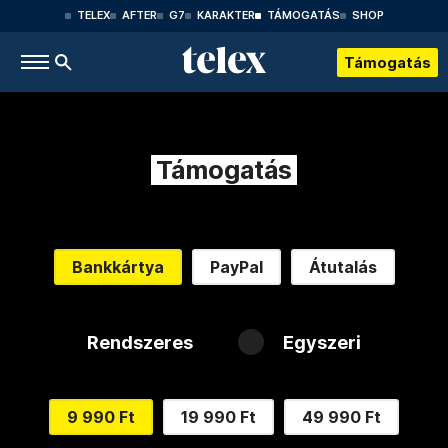
TELEX
AFTER
G7
KARAKTER
TÁMOGATÁS
SHOP
Támogatás
Támogatás
Bankkártya
PayPal
Átutalás
Rendszeres
Egyszeri
9 990 Ft
19 990 Ft
49 990 Ft