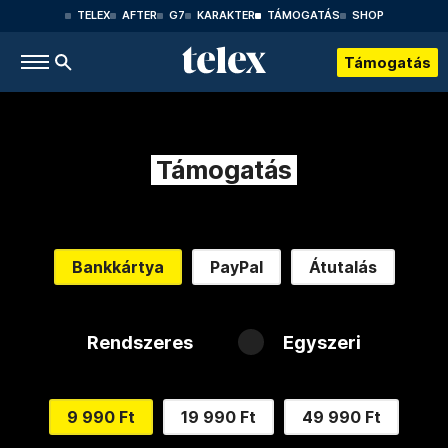
TELEX
AFTER
G7
KARAKTER
TÁMOGATÁS
SHOP
Támogatás
Támogatás
Bankkártya
PayPal
Átutalás
Rendszeres
Egyszeri
9 990 Ft
19 990 Ft
49 990 Ft