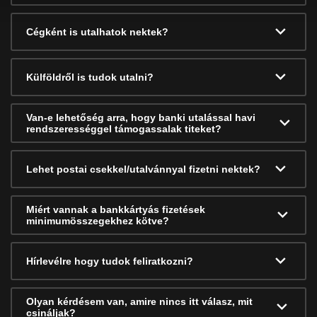
Cégként is utalhatok nektek?
Külföldről is tudok utalni?
Van-e lehetőség arra, hogy banki utalással havi
rendszerességgel támogassalak titeket?
Lehet postai csekkel/utalvánnyal fizetni nektek?
Miért vannak a bankkártyás fizetések
minimumösszegekhez kötve?
Hírlevélre hogy tudok feliratkozni?
Olyan kérdésem van, amire nincs itt válasz, mit
csináljak?