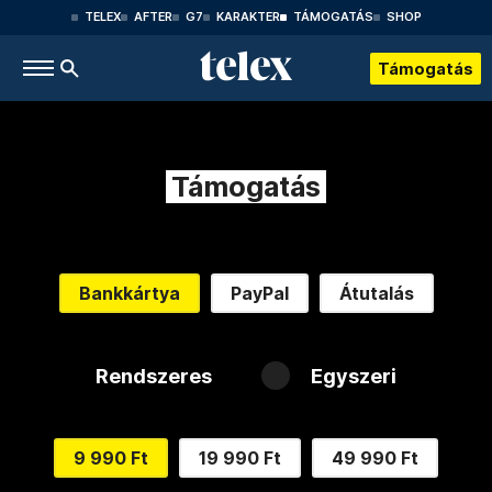
TELEX
AFTER
G7
KARAKTER
TÁMOGATÁS
SHOP
Támogatás
Támogatás
Bankkártya
PayPal
Átutalás
Rendszeres
Egyszeri
9 990 Ft
19 990 Ft
49 990 Ft