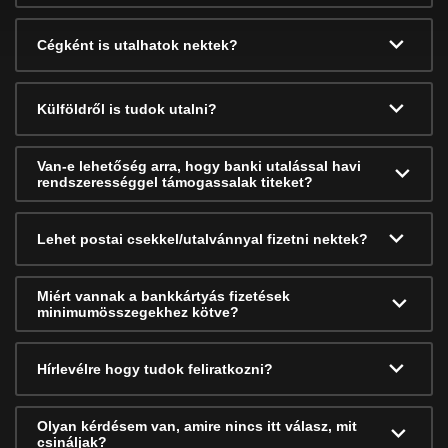
Cégként is utalhatok nektek?
Külföldről is tudok utalni?
Van-e lehetőség arra, hogy banki utalással havi
rendszerességgel támogassalak titeket?
Lehet postai csekkel/utalvánnyal fizetni nektek?
Miért vannak a bankkártyás fizetések
minimumösszegekhez kötve?
Hírlevélre hogy tudok feliratkozni?
Olyan kérdésem van, amire nincs itt válasz, mit
csináljak?