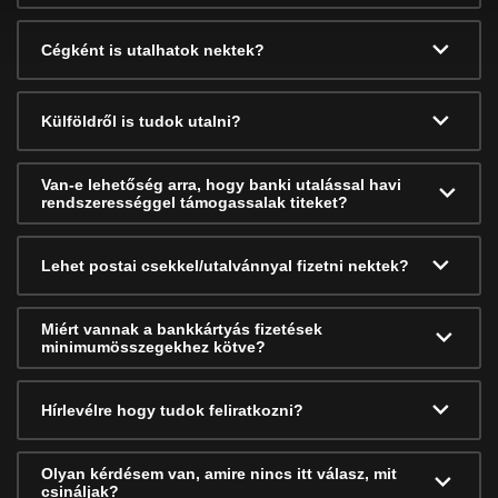
Cégként is utalhatok nektek?
Külföldről is tudok utalni?
Van-e lehetőség arra, hogy banki utalással havi
rendszerességgel támogassalak titeket?
Lehet postai csekkel/utalvánnyal fizetni nektek?
Miért vannak a bankkártyás fizetések
minimumösszegekhez kötve?
Hírlevélre hogy tudok feliratkozni?
Olyan kérdésem van, amire nincs itt válasz, mit
csináljak?