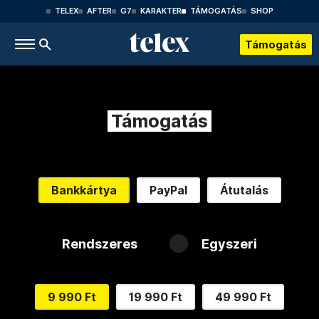
TELEX
AFTER
G7
KARAKTER
TÁMOGATÁS
SHOP
Támogatás
Támogatás
Bankkártya
PayPal
Átutalás
Rendszeres
Egyszeri
9 990 Ft
19 990 Ft
49 990 Ft