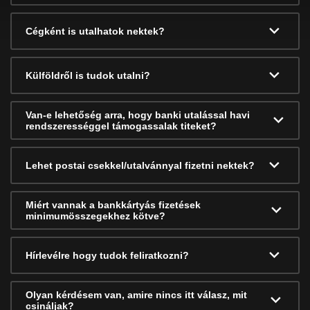
Cégként is utalhatok nektek?
Külföldről is tudok utalni?
Van-e lehetőség arra, hogy banki utalással havi
rendszerességgel támogassalak titeket?
Lehet postai csekkel/utalvánnyal fizetni nektek?
Miért vannak a bankkártyás fizetések
minimumösszegekhez kötve?
Hírlevélre hogy tudok feliratkozni?
Olyan kérdésem van, amire nincs itt válasz, mit
csináljak?