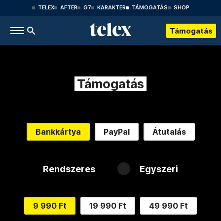
TELEX
AFTER
G7
KARAKTER
TÁMOGATÁS
SHOP
Támogatás
Támogatás
Bankkártya
PayPal
Átutalás
Rendszeres
Egyszeri
9 990 Ft
19 990 Ft
49 990 Ft