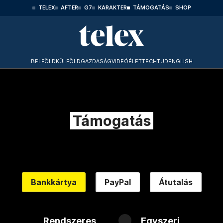
TELEX
AFTER
G7
KARAKTER
TÁMOGATÁS
SHOP
BELFÖLD
KÜLFÖLD
GAZDASÁG
VIDEÓ
ÉLET
TECHTUD
ENGLISH
Támogatás
Bankkártya
PayPal
Átutalás
Rendszeres
Egyszeri