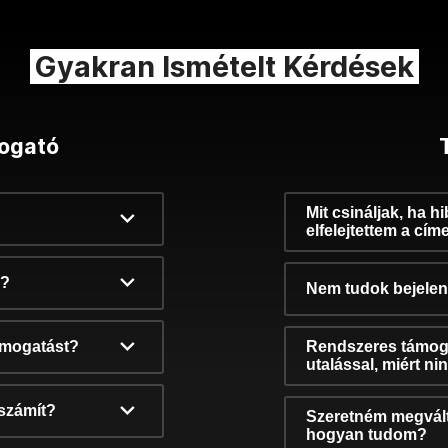
Gyakran Ismételt Kérdések
ogató
Mit csináljak, ha h
elfelejtettem a cím
k?
Nem tudok bejelent
támogatást?
Rendszeres támog
utalással, miért n
számít?
Szeretném megvált
hogyan tudom?