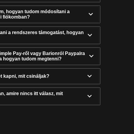
ám, hogyan tudom módosítani a
i fiókomban?
ni a rendszeres támogatást, hogyan
Simple Pay-ről vagy Barionról Paypalra
ra hogyan tudom megtenni?
t kapni, mit csináljak?
, amire nincs itt válasz, mit