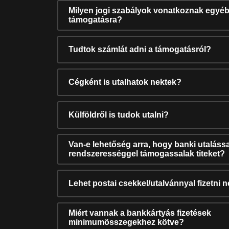
Milyen jogi szabályok vonatkoznak egyéb
támogatásra?
Tudtok számlát adni a támogatásról?
Cégként is utalhatok nektek?
Külföldről is tudok utalni?
Van-e lehetőség arra, hogy banki utalássa
rendszerességgel támogassalak titeket?
Lehet postai csekkel/utalvánnyal fizetni 
Miért vannak a bankkártyás fizetések
minimumösszegekhez kötve?