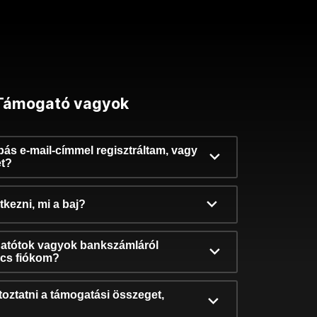
Támogató vagyok
ibás e-mail-címmel regisztráltam, vagy
et?
kezni, mi a baj?
atótok vagyok bankszámláról
incs fiókom?
oztatni a támogatási összeget,