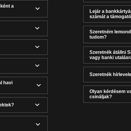
ként a
Lejár a bankkárty
számát a támogató
Szeretném lemonda
tudom?
Szeretnék átállni 
vagy banki utalás
Szeretnék hírlevele
l havi
Olyan kérdésem van
csináljak?
nektek?