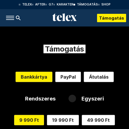
TELEX
AFTER
G7
KARAKTER
TÁMOGATÁS
SHOP
Támogatás
Támogatás
Bankkártya
PayPal
Átutalás
Rendszeres
Egyszeri
9 990 Ft
19 990 Ft
49 990 Ft