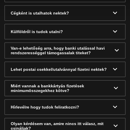
Cégként is utalhatok nektek?
Külföldről is tudok utalni?
Van-e lehetőség arra, hogy banki utalással havi
rendszerességgel támogassalak titeket?
Lehet postai csekkel/utalvánnyal fizetni nektek?
Miért vannak a bankkártyás fizetések
minimumösszegekhez kötve?
Hírlevélre hogy tudok feliratkozni?
Olyan kérdésem van, amire nincs itt válasz, mit
csináljak?