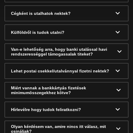
Cégként is utalhatok nektek?
Külföldről is tudok utalni?
Van-e lehetőség arra, hogy banki utalással havi
rendszerességgel támogassalak titeket?
Lehet postai csekkel/utalvánnyal fizetni nektek?
Miért vannak a bankkártyás fizetések
minimumösszegekhez kötve?
Hírlevélre hogy tudok feliratkozni?
Olyan kérdésem van, amire nincs itt válasz, mit
csináljak?