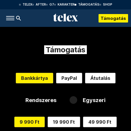
TELEX
AFTER
G7
KARAKTER
TÁMOGATÁS
SHOP
Támogatás
Támogatás
Bankkártya
PayPal
Átutalás
Rendszeres
Egyszeri
9 990 Ft
19 990 Ft
49 990 Ft