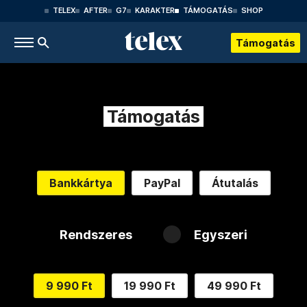
TELEX
AFTER
G7
KARAKTER
TÁMOGATÁS
SHOP
Támogatás
Támogatás
Bankkártya
PayPal
Átutalás
Rendszeres
Egyszeri
9 990 Ft
19 990 Ft
49 990 Ft