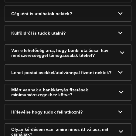
Cégként is utalhatok nektek?
Külföldről is tudok utalni?
Van-e lehetőség arra, hogy banki utalással havi
rendszerességgel támogassalak titeket?
Lehet postai csekkel/utalvánnyal fizetni nektek?
Miért vannak a bankkártyás fizetések
minimumösszegekhez kötve?
Hírlevélre hogy tudok feliratkozni?
Olyan kérdésem van, amire nincs itt válasz, mit
csináljak?