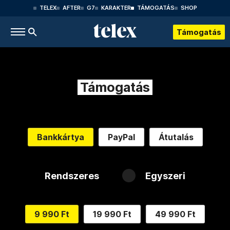
TELEX
AFTER
G7
KARAKTER
TÁMOGATÁS
SHOP
Támogatás
Támogatás
Bankkártya
PayPal
Átutalás
Rendszeres
Egyszeri
9 990 Ft
19 990 Ft
49 990 Ft