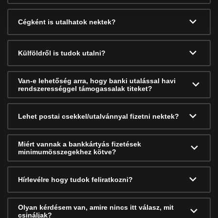
Cégként is utalhatok nektek?
Külföldről is tudok utalni?
Van-e lehetőség arra, hogy banki utalással havi
rendszerességgel támogassalak titeket?
Lehet postai csekkel/utalvánnyal fizetni nektek?
Miért vannak a bankkártyás fizetések
minimumösszegekhez kötve?
Hírlevélre hogy tudok feliratkozni?
Olyan kérdésem van, amire nincs itt válasz, mit
csináljak?