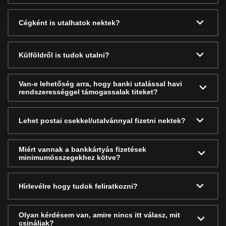
Cégként is utalhatok nektek?
Külföldről is tudok utalni?
Van-e lehetőség arra, hogy banki utalással havi
rendszerességgel támogassalak titeket?
Lehet postai csekkel/utalvánnyal fizetni nektek?
Miért vannak a bankkártyás fizetések
minimumösszegekhez kötve?
Hírlevélre hogy tudok feliratkozni?
Olyan kérdésem van, amire nincs itt válasz, mit
csináljak?