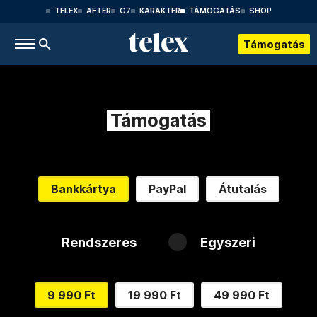
TELEX
AFTER
G7
KARAKTER
TÁMOGATÁS
SHOP
Támogatás
Támogatás
Bankkártya
PayPal
Átutalás
Rendszeres
Egyszeri
9 990 Ft
19 990 Ft
49 990 Ft