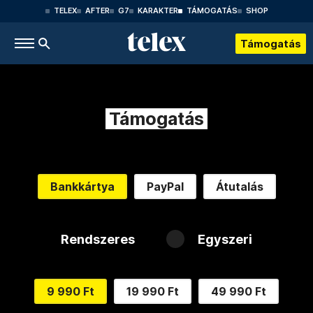
TELEX
AFTER
G7
KARAKTER
TÁMOGATÁS
SHOP
Támogatás
Támogatás
Bankkártya
PayPal
Átutalás
Rendszeres
Egyszeri
9 990 Ft
19 990 Ft
49 990 Ft