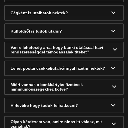
Cégként is utalhatok nektek?
Külföldről is tudok utalni?
Van-e lehetőség arra, hogy banki utalással havi
rendszerességgel támogassalak titeket?
Lehet postai csekkel/utalvánnyal fizetni nektek?
Miért vannak a bankkártyás fizetések
minimumösszegekhez kötve?
Hírlevélre hogy tudok feliratkozni?
Olyan kérdésem van, amire nincs itt válasz, mit
csináljak?