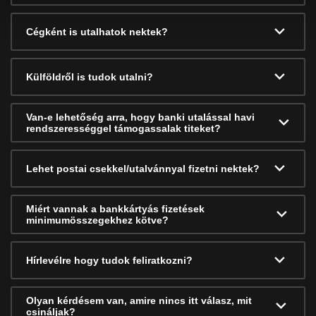
Cégként is utalhatok nektek?
Külföldről is tudok utalni?
Van-e lehetőség arra, hogy banki utalással havi
rendszerességgel támogassalak titeket?
Lehet postai csekkel/utalvánnyal fizetni nektek?
Miért vannak a bankkártyás fizetések
minimumösszegekhez kötve?
Hírlevélre hogy tudok feliratkozni?
Olyan kérdésem van, amire nincs itt válasz, mit
csináljak?