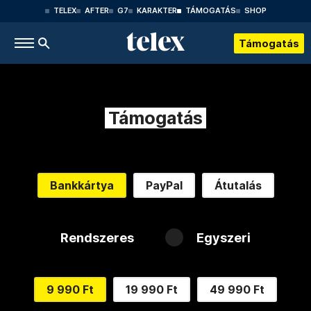
TELEX
AFTER
G7
KARAKTER
TÁMOGATÁS
SHOP
Támogatás
Támogatás
Bankkártya
PayPal
Átutalás
Rendszeres
Egyszeri
9 990 Ft
19 990 Ft
49 990 Ft