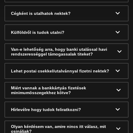
Cégként is utalhatok nektek?
Külföldről is tudok utalni?
Van-e lehetőség arra, hogy banki utalással havi
rendszerességgel támogassalak titeket?
Lehet postai csekkel/utalvánnyal fizetni nektek?
Miért vannak a bankkártyás fizetések
minimumösszegekhez kötve?
Hírlevélre hogy tudok feliratkozni?
Olyan kérdésem van, amire nincs itt válasz, mit
csináljak?