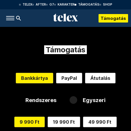
TELEX
AFTER
G7
KARAKTER
TÁMOGATÁS
SHOP
Támogatás
Támogatás
Bankkártya
PayPal
Átutalás
Rendszeres
Egyszeri
9 990 Ft
19 990 Ft
49 990 Ft